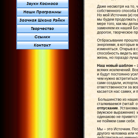
Даже несмотря на то, 
собственного способа Б
Но мой Источник (и) го
мы будем продолжать у
мере того, как мы дела
заменяем их нашей Бо
дорогое, творческое п
Отбрасывание прошлог
энергиями, в которые м
изменяться. Открыв в 
способность видеть во
жизнь, но гораздо луч
Наш новый шаблон –
всяких исключений. Вс
и будут постоянно уси
чем нужно встретиться
сами создали, испорти
ответственности за все
касается нас самих, и 
Большинство из наших 
сталкиваемся (читай: 
отпускание
. Установк
(мужское выражение) и
одинаково не приветств
не поймем сами себя.
Мы – это Источник. По
другого человека или 
действительно именно 