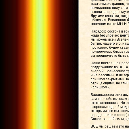
настолько страшно
, 
немедленно получаем о
вышли за пределыдуаль
Другими словами, кажд
обжечься. Вселенная б
конечном счете МЫ И 
Парадокс состоит в то
когда безупречно цент
мы можем всей Вселен
бытия, нашего эго, наш
постоянно будем стави
по-прежнему блюдет з
вы предпочтете быть с
Наша постоянная работ
поддержание во ВСЕХ 
энергий. Вознесение тр
и не пассивны, и не а
слишком закрытыми, н
отрицающими, не слиш
«слишком».
Балансировка этих дву
сама по себе высоким 
ответственности. Но э
сторонами одной меда
которыми все мы стоим,
середине или в конце)
Божественной силы, и
ВСЕ мы решаем это на 