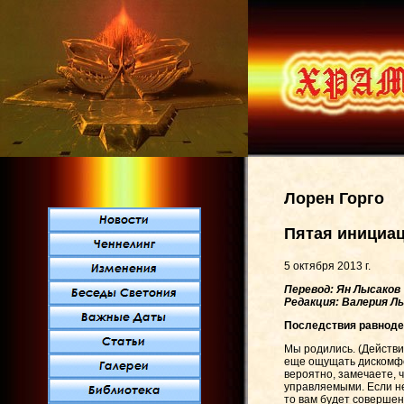
Лорен Горго
Пятая инициа
5 октября 2013 г.
Перевод: Ян Лысаков
Редакция: Валерия Л
Последствия равноде
Мы родились. (Действи
еще ощущать дискомфор
вероятно, замечаете, 
управляемыми. Если не
то вам будет совершен