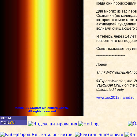
когда они происходили
Для многих из вас пер
Сознания (по календа
которая, как мне кажет
активацией Кундалини
волнами очищающего о
И теперь, через 14 лет
говорят, что мы подош
Совет называет эту и
*******************
Лорен
ThinkWithYourHEART.c
©Expect Miracles, Inc. 2
VERSION ONLY
on the c
distributed freely.
www.xoc2012.narod.ru
©2007-2013Храм Огненного Света.
All rights reserved