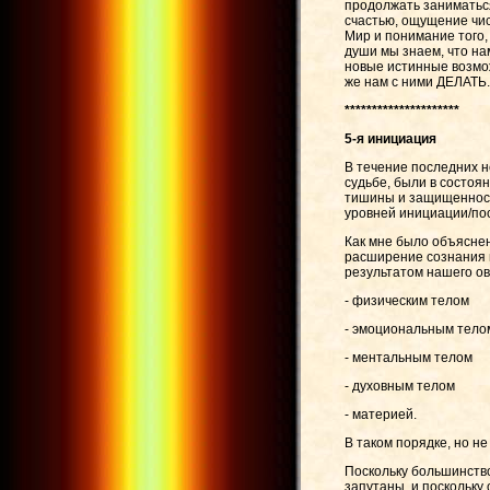
продолжать заниматься
счастью, ощущение чис
Мир и понимание того, 
души мы знаем, что на
новые истинные возмож
же нам с ними ДЕЛАТЬ.
*********************
5-я инициация
В течение последних не
судьбе, были в состоя
тишины и защищенност
уровней инициации/по
Как мне было объяснен
расширение сознания в
результатом нашего о
- физическим телом
- эмоциональным тело
- ментальным телом
- духовным телом
- материей.
В таком порядке, но н
Поскольку большинство
запутаны, и поскольку