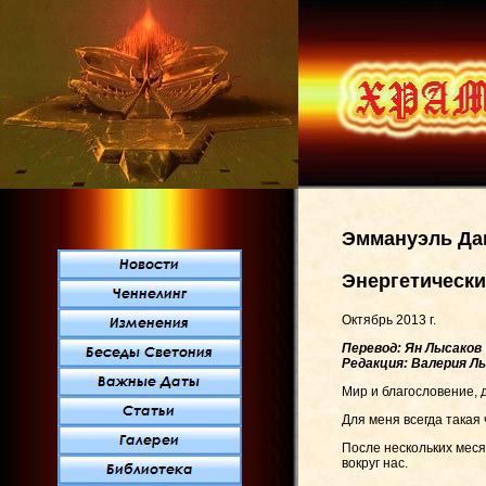
Эммануэль Да
Энергетическ
Октябрь 2013 г.
Перевод: Ян Лысаков
Редакция: Валерия Л
Мир и благословение, 
Для меня всегда такая
После нескольких меся
вокруг нас.