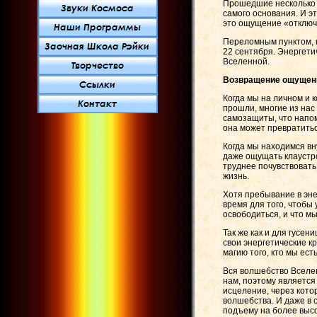
Прошедшие несколько м
самого основания. И э
это ощущение «отключе
Переломным пунктом, 
22 сентября. Энергети
Вселенной.
Возвращение ощущен
Когда мы на личном и 
прошли, многие из нас
самозащиты, что напом
она может превратитьс
Когда мы находимся вн
даже ощущать клаустро
труднее почувствовать 
жизнь.
Хотя пребывание в эне
время для того, чтобы 
освободиться, и что мы
Так же как и для гусен
свои энергетические к
магию того, кто мы ест
Вся волшебство Вселен
нам, поэтому является
исцеление, через кото
волшебства. И даже в 
подъему на более высо