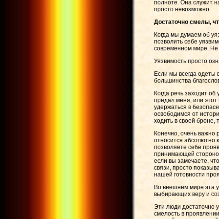
полноте. Она служит н
просто невозможно.
Достаточно смелы, ч
Когда мы думаем об уя
позволить себе уязвим
современном мире. Не 
Уязвимость просто озн
Если мы всегда одеты 
большинства благослов
Когда речь заходит об
предал меня, или этот
удержаться в безопасн
освободимся от истори
ходить в своей броне,
Конечно, очень важно 
относится абсолютно ко
позволяете себе проявл
принимающей стороной.
если вы замечаете, чт
связи, просто показыв
нашей готовности проя
Во внешнем мире эта у
выбирающих веру и со
Эти люди достаточно у
смелость в проявлении