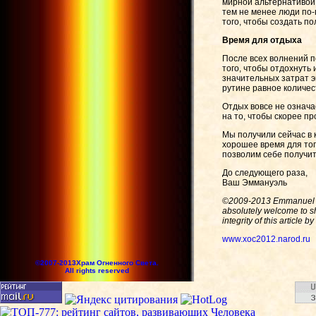
мирной альтернативой,
тем не менее люди по-
того, чтобы создать п
Время для отдыха
После всех волнений 
того, чтобы отдохнуть
значительных затрат э
рутине равное количес
Отдых вовсе не означа
на то, чтобы скорее пр
Мы получили сейчас в 
хорошее время для тог
позволим себе получит
До следующего раза,
Ваш Эммануэль
©2009-2013 Emmanuel Da
absolutely welcome to sh
integrity of this article 
www.xoc2012.narod.ru
©2007-2013Храм Огненного Света.
All rights reserved