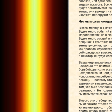
собакой, или даже сеа
видами искусств. Все,
будет помогать вам. У
только они выходят на
избежатьперегрузки о
Что мы можем ожидать
В этом месяце вы може
Будет много событий в
мероприятиях, но в лю
Будет много эмоций и 
общинах. Есть также н
землетрясения, так что
как правило, случаютс
собирающихся вместе,
а некоторые будут сло
Ваша индивидуальная р
насколько это возможно
борьбой других по всем
находятся ваши ноги, 
новостями, потребует
помощь — поэтому отой
деревьями в вашем двор
том, что вы в безопас
реальности. Не позвол
вы испытаете страх, о
Вместо этого, убедитес
вы отложите страх в с
жизненно важно, чтобы
драмы других людей. М