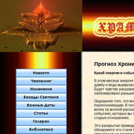
Прогноз Хрони
Какой энергии и собы
В этом месяце энергия
дамбу и вода вырвалас
Будет чувство расшире
заблокировано раньше,
Ощущение того, что вс
переполняющим. В тече
волну за волной расш
событиях, которых вы 
старых отношениях.
Это раскрытие приведе
обнаружите что стали 