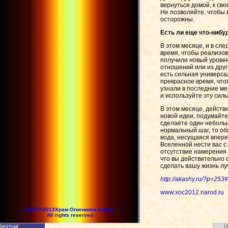
вернуться домой, к св
Не позволяйте, чтобы 
осторожны.
Есть ли еще что-нибуд
В этом месяце, и в сл
время, чтобы реализо
получили новый уровен
отношений или из друг
есть сильная универса
прекрасное время, что
узнали в последние мес
и используйте эту сил
В этом месяце, действ
новой идеи, подумайте
сделаете один небольш
нормальный шаг, то об
вода, несущаяся впере
Вселенной нести вас с
отсутствие намерения 
что вы действительно 
сделать вашу жизнь лу
http://akashy.ru/?p=25
www.xoc2012.narod.ru
©2007-2013Храм Огненного Света.
All rights reserved