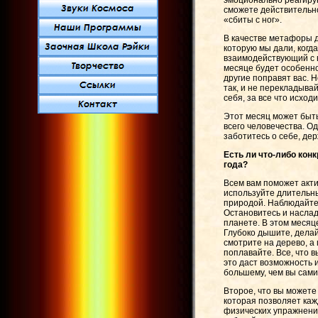
эмоционально реагирую
сможете действительно
«сбиты с ног».
В качестве метафоры д
которую мы дали, когд
взаимодействующий с в
месяце будет особенно
другие поправят вас. Н
так, и не перекладывай
себя, за все что исход
Этот месяц может быт
всего человечества. О
заботитесь о себе, де
Есть ли что-либо кон
года?
Всем вам поможет акти
используйте длительны
природой. Наблюдайте 
Остановитесь и наслад
планете. В этом месяц
Глубоко дышите, делай
смотрите на дерево, а 
поплавайте. Все, что 
это даст возможность 
большему, чем вы сами,
Второе, что вы можете
которая позволяет каж
физических упражнений,