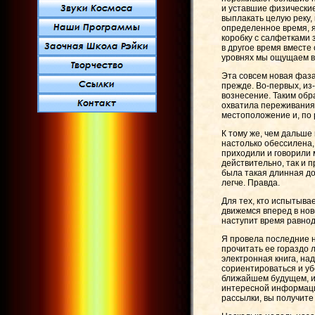
и уставшие физические
выплакать целую реку,
определенное время, я
коробку с салфетками 
в другое время вместе
уровнях мы ощущаем ве
Эта совсем новая фаза 
прежде. Во-первых, из
вознесение. Таким обр
охватила переживания 
местоположение и, по 
К тому же, чем дальше
настолько обессилена,
приходили и говорили м
действительно, так и п
была такая длинная до
легче. Правда.
Для тех, кто испытыва
движемся вперед в ново
наступит время равнод
Я провела последние н
прочитать ее гораздо л
электронная книга, на
сориентироваться и уб
ближайшем будущем, и 
интересной информации
рассылки, вы получите 