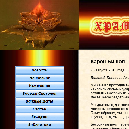
Карен Бишоп
26 августа 2013 года
Перевод Татьяны Ак
Мы сейчас проходим ме
наносили сильный удар
оставив некоторых из 
месте, несосредоточенн
Мы движемся, движемся
моменты течения схва
Таким образом, мы про
случае, пока, мы еще 
Бессонные ночи переме
переживают большие п