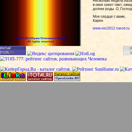
Несколько недель наз
в окне сияет свет, ож
долгие роды. О, Господ
Мое сердце с вами,
Карен
www.xoc2012.narod.ru
©2007-2013Храм Огненного Света.
All rights reserved