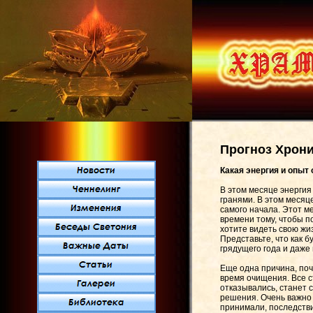
Прогноз Хрони
Какая энергия и опыт
В этом месяце энергия
гранями. В этом месяц
самого начала. Этот м
времени тому, чтобы п
хотите видеть свою жи
Представьте, что как 
грядущего года и даже
Еще одна причина, поч
время очищения. Все с
отказывались, станет
решения. Очень важно 
принимали, последстви