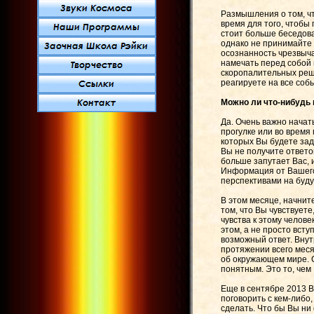
Размышления о том, чт
время для того, чтобы
стоит больше беседов
однако не принимайте 
осознанность чрезвыч
намечать перед собой 
скоропалительных реш
реагируете на все собы
Можно ли что-нибудь 
Да. Очень важно начат
прогулке или во врем
которых Вы будете зад
Вы не получите ответо
больше запутает Вас, и
Информация от Вашего 
перспективами на буду
В этом месяце, начнит
том, что Вы чувствует
чувства к этому челов
этом, а не просто вст
возможный ответ. Внут
протяжении всего меся
об окружающем мире. 
понятным. Это то, чем
Еще в сентябре 2013 В
поговорить с кем-либо
сделать. Что бы Вы ни