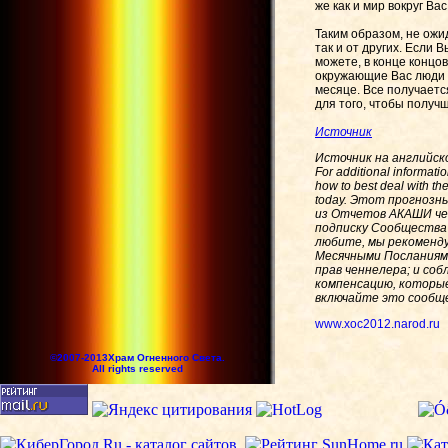
же как и мир вокруг Вас
Таким образом, не ожи
так и от других. Если
можете, в конце концо
окружающие Вас люди п
месяце. Все получаетс
для того, чтобы получш
Источник
Источник на английск
For additional informati
how to best deal with th
today.
Этот прогнозны
из Отчетов АКАШИ ченн
подписку Сообщества A
любите, мы рекоменду
Месячными Посланиями
прав ченнелера; и со
компенсацию, которые 
включайте это сообще
www.xoc2012.narod.ru
©2007-2013Храм Огненного Света.
All rights reserved