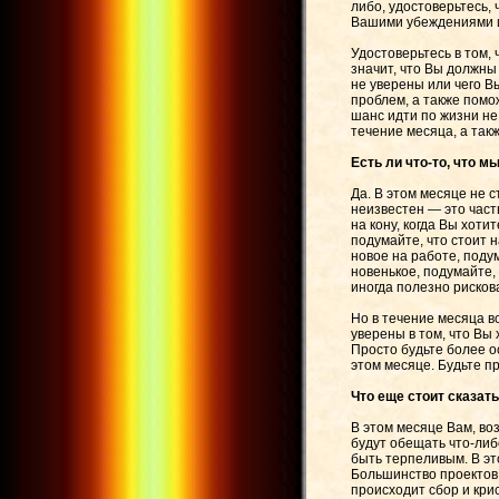
либо, удостоверьтесь, 
Вашими убеждениями 
Удостоверьтесь в том,
значит, что Вы должны 
не уверены или чего В
проблем, а также помо
шанс идти по жизни не
течение месяца, а так
Есть ли что-то, что 
Да. В этом месяце не с
неизвестен — это част
на кону, когда Вы хоти
подумайте, что стоит 
новое на работе, поду
новенькое, подумайте,
иногда полезно рисков
Но в течение месяца вс
уверены в том, что Вы 
Просто будьте более о
этом месяце. Будьте п
Что еще стоит сказать
В этом месяце Вам, во
будут обещать что-либ
быть терпеливым. В эт
Большинство проектов 
происходит сбор и крис