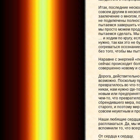
Итак, последние нескол
совсем другим в неско
заключение о многом, 
не подключены полност
пытаемся завершить чт
мы просто можем продо
пытаемся сделать. Мы 
… и ходим по кругу, ес
нужно, так как это не 
согреваться осознание
без того, чтобы мы пыт
Наравне с энергией «п
сейчас происходит бол
совершенно новому и 
Дорога, действительно
возможно. Поскольку п
превратилось во что-то
никак, нам нужно где-
новым или предпринять
чем-то, что превратил
сбрендившего мира, по
старого, и поэтому ми
совсем неуютным и пр
Наши любящие сердца о
расплакаться. Да, мы м
вспомнили то, что всег
От сердца к сердцу,