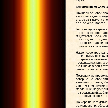
Карен
Обновление от 14.08.1
Пришедшее новое прос
нескольких дней и нед
статье за 1 августа о
полнее через портал 11
Бессонница и наравне 
этого нового пространс
мы, кажется, бесконечн
поскольку мы находимс
подготовки к равноденс
привыкать к новой зем
Наше новое пространс
в том, чем мы пока бу
«старым и привычным»,
предыдущих статьях об 
(больше деталей в стат
сейчас, пожалуй, в эт
Поскольку мы продолжа
совершенно новое опир
замечаем, что мы доба
итоге, мы обнаружим се
медленные, но уверенн
на предыдущий, добавл
полностью новое и это
По мере нашего движен
реальность приобрела 