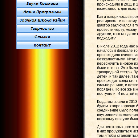
когда план вознесения 
происходило в 2011 и 
возможность для всех 
Как и говорилось в пре
реагировал, и поэтому
фактор заключался в т
провести черту, между 
другими, кого мы даже 
подходит?
В июле 2012 года нас 
началось в феврале то
происходило очищение.
безжалостными. Итак, 
перескочить в новое и
были готовы. Это было
троюродной сестры Луи
детей, и так далее, т
происходит, когда кто-
сильно ранило, и поз
порядке). Но все же в
поступили. И по этой п
Когда мы вошли в 2013
будем вскоре гораздо 
соединение было полно
внутренние изменения,
поскольку они уже был
Для некоторых, все эт
в них пробуждаться ис
том, чтобы становитьс