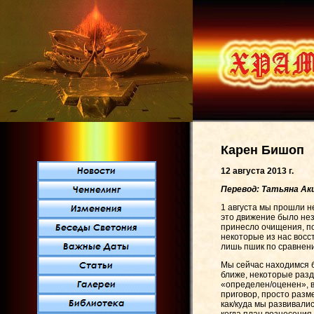
Карен Бишоп
12 августа 2013 г.
Перевод: Татьяна Ак
1 августа мы прошли н
это движение было нез
принесло очищения, по
некоторые из нас восс
лишь пшик по сравнени
Мы сейчас находимся б
ближе, некоторые раз
«определен/оценен», в
приговор, просто разм
как/куда мы развивалис