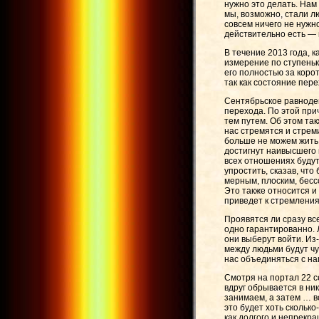
нужно это делать. Нам 
мы, возможно, стали л
совсем ничего не нужн
действительно есть — м
В течение 2013 года, 
измерение по ступеньк
его полностью за коро
так как состояние пер
Сентябрьское равноде
перехода. По этой при
тем путем. Об этом та
нас стремятся и стремил
больше не можем жить
достигнут наивысшего 
всех отношениях будут
упростить, сказав, что
мерным, плоским, бессо
Это также относится и 
приведет к стремления
Проявятся ли сразу вс
одно гарантированно. 
они выберут войти. Из
между людьми будут чу
нас объединяться с н
Смотря на портал 22 
вдруг обрывается в ни
занимаем, а затем … в
это будет хоть сколько
как долгого и непрекр