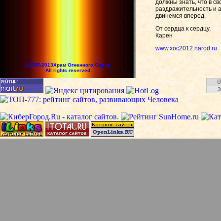
должны знать, что в с
раздражительность и а
двинемся вперед.
От сердца к сердцу,
Карен
www.xoc2012.narod.ru
©2007-2013Храм Огненного Света.
All rights reserved