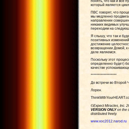
понять, что как и все
который является цикл
ПВС говорят, что проц
мы медленно продвигае
направлении совершенс
никаких видимых улучше
переходим на следующ
Я слышу, что так и бу
позитивных изменений,
достижение целостност
возвращении Домой, к 
деле являемся.
Поскольку этот процес
определенно будет) бо
качестве успокаивающе
******************
До встречи во Второй 
Лорен
.
ThinkWithYourHEART.c
©Expect Miracles, Inc. 2
VERSION ONLY
on the c
distributed freely.
www.xoc2012.narod.ru