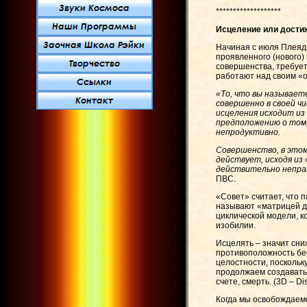
*******************
Исцеление или дости
Начиная с июля Плеяди
проявленного (нового)
совершенства, требует 
работают над своим «
«То, что вы называет
совершенно в своей ч
исцеления исходит из
предположению о том
непродуктивно.
Совершенство, в этом
действует, исходя из
действительно непра
ПВС.
«Совет» считает, что 
называют «матрицей де
циклической модели, к
изобилии.
Исцелять – значит сни
противоположность бес
целостности, поскольк
продолжаем создавать 
счете, смерть. (3D – Di
Когда мы освобождаемс