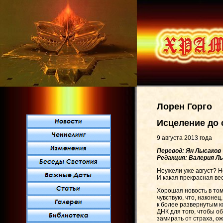
Лорен Горго
Исцеление до 
9 августа 2013 года
Перевод: Ян Лысаков
Редакция: Валерия Л
Неужели уже август? Не
И какая прекрасная ве
Хорошая новость в том
чувствую, что, наконе
к более развернутым к
ДНК для того, чтобы о
замирать от страха, ож