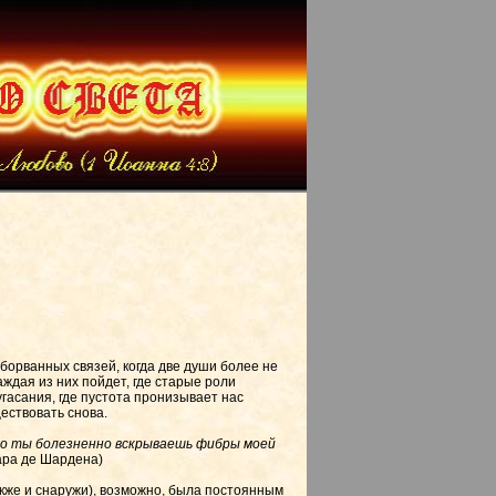
оборванных связей, когда две души более не
аждая из них пойдет, где старые роли
угасания, где пустота пронизывает нас
ществовать снова.
это ты болезненно вскрываешь фибры моей
йара де Шардена)
акже и снаружи), возможно, была постоянным