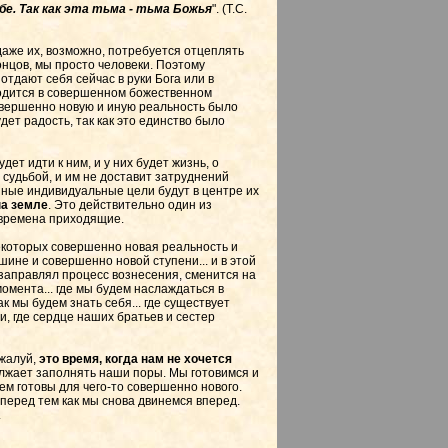
бе. Так как эта тьма - тьма Божья
". (Т.С.
даже их, возможно, потребуется отцеплять
концов, мы просто человеки. Поэтому
отдают себя сейчас в руки Бога или в
ходится в совершенном божественном
совершенно новую и иную реальность было
ет радость, так как это единство было
дет идти к ним, и у них будет жизнь, о
 судьбой, и им не доставит затруднений
нные индивидуальные цели будут в центре их
на земле
. Это действительно один из
 времена приходящие.
некоторых совершенно новая реальность и
шине и совершенно новой ступени... и в этой
о заправлял процесс вознесения, сменится на
 момента... где мы будем наслаждаться в
ак мы будем знать себя... где существует
и, где сердце наших братьев и сестер
жалуй,
это время, когда нам не хочется
должает заполнять наши поры. Мы готовимся и
ем готовы для чего-то совершенно нового.
перед тем как мы снова двинемся вперед.
.