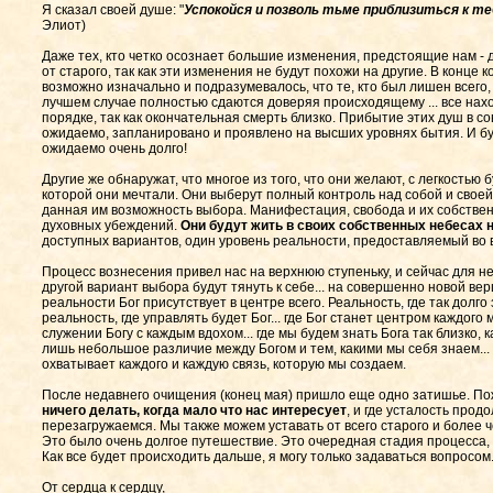
Я сказал своей душе: "
Успокойся и позволь тьме приблизиться к те
Элиот)
Даже тех, кто четко осознает большие изменения, предстоящие нам - 
от старого, так как эти изменения не будут похожи на другие. В конце 
возможно изначально и подразумевалось, что те, кто был лишен всего, 
лучшем случае полностью сдаются доверяя происходящему ... все на
порядке, так как окончательная смерть близко. Прибытие этих душ в 
ожидаемо, запланировано и проявлено на высших уровнях бытия. И буд
ожидаемо очень долго!
Другие же обнаружат, что многое из того, что они желают, с легкостью бу
которой они мечтали. Они выберут полный контроль над собой и своей
данная им возможность выбора. Манифестация, свобода и их собстве
духовных убеждений.
Они будут жить в своих собственных небесах 
доступных вариантов, один уровень реальности, предоставляемый во
Процесс вознесения привел нас на верхнюю ступеньку, и сейчас для 
другой вариант выбора будут тянуть к себе... на совершенно новой вер
реальности Бог присутствует в центре всего. Реальность, где так долг
реальность, где управлять будет Бог... где Бог станет центром каждого
служении Богу с каждым вдохом... где мы будем знать Бога так близко, к
лишь небольшое различие между Богом и тем, какими мы себя знаем... 
охватывает каждого и каждую связь, которую мы создаем.
После недавнего очищения (конец мая) пришло еще одно затишье. По
ничего делать, когда мало что нас интересует
, и где усталость про
перезагружаемся. Мы также можем уставать от всего старого и более ч
Это было очень долгое путешествие. Это очередная стадия процесса, 
Как все будет происходить дальше, я могу только задаваться вопросом
От сердца к сердцу,