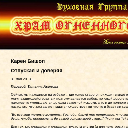
Карен Бишоп
Отпуская и доверяя
31 мая 2013
Перевод: Татьяна Акимова
Сейчас мы находимся на рубеже ... где конец старого приходит в виде 
могут взаимодействовать и поэтому делается выбор, по какой дороге к
наконец-то уменьшаются до едва заметной искорки, а то и до полного 
настолько, что заставляет гадать - существует ли что-то и будет ли су
"
Во все эти темные моменты, Господи, даруй мне понимание, что 
души, чтобы проникнуть до самой основы моей сути
..." (Молитва Те
Для тех, кто очищался и очищался, пустота внутри (а для некоторых т