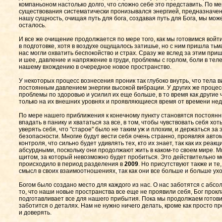
компаньоном настолько долго, что сложно себе это представить. По мер
существования систематически пронизывался энергией, предназначенн
нашу сущность, очищая путь для бога, создавая путь для Бога, мы мож
осталось.
И все же очищение продолжается по мере того, как мы готовимся войт
в подготовке, хотя в воздухе ощущалось затишье, но с ним пришла тьма
нас могли охватить беспокойство и страх. Сразу же вслед за этим пр
и шее, давление и напряжение в груди, проблемы с горлом, боли в теле
нашему вхождению в очередное новое пространство.
У некоторых процесс вознесения проник так глубоко внутрь, что тела в
постоянным давлением энергии высокой вибрации. У других же проце
проблемы по здоровью и усилил их еще больше, в то время как другие
только на их внешних уровнях и проявляющиеся время от времени нед
По мере нашего приближения к конечному пункту становятся постоян
впадать в панику и хвататься за все, в том, чтобы чувствовать себя хот
уверять себя, что "старое" было не таким уж и плохим, и держаться за 
безопасности. Многие будут вести себя очень странно, проявляя авт
контроля, что сильно будет удивлять тех, кто их знает, так как их реа
абсурдными, поскольку они продолжают жить в каком-то своем мире. М
щитом, за который невозможно будет пробиться. Это действительно м
происходило в период разделения в
2009
. Но присутствуют также и те
смысл в своих взаимоотношениях, так как они все больше и больше ухо
Богом было создано место для каждого из нас. О нас заботятся с абс
то, что наши новые пространства все еще не проявили себя, Бог прокл
подготавливает все для нашего прибытия. Пока мы продолжаем готовить
заботится о деталях. Нам не нужно ничего делать, кроме как просто 
и доверять.