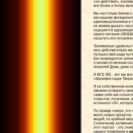
«не-действия», основа
все более и более муч
Мы настолько близки к
как нашему врожденно
единомышленников и т.
не можем дышать част
ощущается удушающим.
своего питания (ЛЮБВИ
насытить его потребно
Трехмерные удовольств
чего действительно же
путешествия ради путе
Без искрящегося сияни
становится вечным сос
энергией Дома, даже с
И ВСЕ ЖЕ…вот мы все з
«Манифестация Творени
Я на собственном неле
сможем сотворять сво
самих себя как сознат
открытия, получения, 
истинного «Я», которо
По правде говоря, это 
много новых проектов, 
вещей, по крайней мере
Солнечному затмению)
этот портал - это, пож
нашего появления и
н