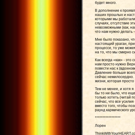
будет много.
В дополнение к проявл
наших прошлых и насто
которыми мы работали,
случаях, отсутствие э
невозможными (как, на
что нам нужно делать 
Мне было показано, чт
настоящий ураган, при
процессе, то уже можем
на то, что мы смирно с
Как всегда «как» - это
нам просто нужно Вери
повести нас к (вдохно
Давление больше всего 
сейчас немилосердно. Э
жизни, которая просто
Тем не менее, и хотя я
бы то ни было, что ещ
только хотеть (читай 
сейчас, что все усили
вместо того, чтобы по
раунд кармического уро
*****************
Лорен
ThinkWithYourHEART.c