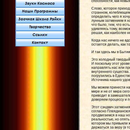
способности, как новы
Слово, которое приход
странном, колеблющемс
определить чего я хоч
лунным затмением я на
что было, тем, что есть
удивляясь тому, возмож
решая, как наиболее 
Когда нас ничего не вд
остается делать, как т
И так здесь мы в Бытии
Это холодный твердый 
И поскольку этот уров
направлять нас или пр
внутреннего существа. 
погрузились в Единств
Источника нашего удов
Мы можем принести наш
мире и не от мира сег
приводит в замешател
доверяем процессу и п
Этот сэндвич затмения
согласно Плеядианско
продвигаемся в наш н
реальностью, но опять
котором мы привыкли 
держаться за веру (в т