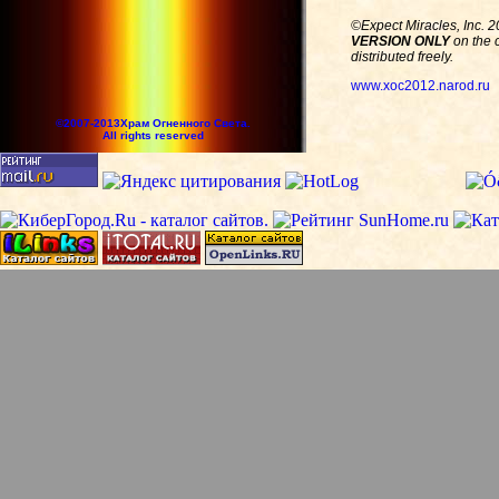
©Expect Miracles, Inc. 2
VERSION ONLY
on the c
distributed freely.
www.xoc2012.narod.ru
©2007-2013Храм Огненного Света.
All rights reserved