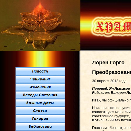
Лорен Горго
Преобразовани
30 апреля 2013 года
Перевод: Ян Лысаков
Редакция: Валерия Л
Итак, мы официально п
Начиная с полнолуния,
означать для меня личн
собственное будущее, 
в отношении тех потен
Главным образом, я оч