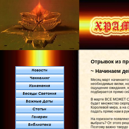
Отрывок из пр
~ Начинаем де
Месяц март начинается
необходимые вилки, но
ощущение ожидания, н
подбирается прямо сей
В марте ВСЕ МОЖЕТ СЛ
будет множество сюрпр
Королевой мира, а на 
падать прямо нам в рук
На горизонте появляют
выбрать? От этого реш
Поэтому важно твердо 