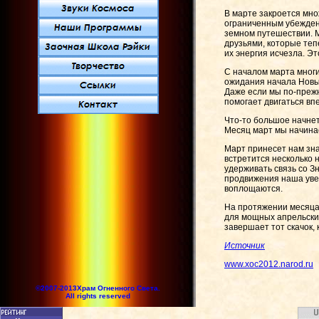
В марте закроется мно
ограниченным убежден
земном путешествии. 
друзьями, которые теп
их энергия исчезла. Э
С началом марта многи
ожидания начала Новы
Даже если мы по-прежн
помогает двигаться вп
Что-то большое начнет
Месяц март мы начинае
Март принесет нам зн
встретится несколько 
удерживать связь со З
продвижения наша уве
воплощаются.
На протяжении месяца
для мощных апрельских
завершает тот скачок,
Источник
www.xoc2012.narod.ru
©2007-2013Храм Огненного Света.
All rights reserved