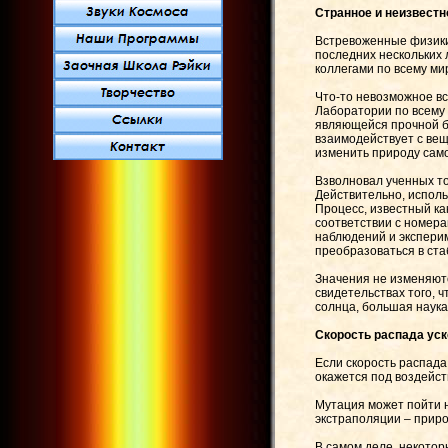
Странное и неизвестн
Встревоженные физики 
последних нескольких
коллегами по всему ми
Что-то невозможное вс
Лаборатории по всему 
являющейся прочной б
взаимодействует с ве
изменить природу сам
Взволновал ученных то
Действительно, исполь
Процесс, известный ка
соответствии с номера
наблюдений и эксперим
преобразоваться в ста
Значения не изменяютс
свидетельствах того, 
солнца, большая наука 
Скорость распада ус
Если скорость распада
окажется под воздейст
Мутация может пойти н
экстраполяции – приро
В самом деле, некото