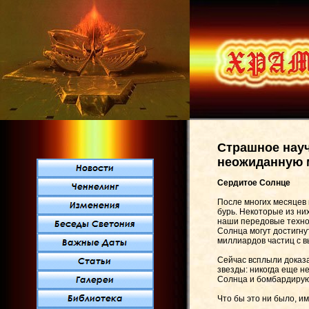
Страшное нау
неожиданную 
Сердитое Солнце
После многих месяцев
бурь. Некоторые из ни
наши передовые технол
Солнца могут достигну
миллиардов частиц с в
Сейчас всплыли доказа
звезды: никогда еще н
Солнца и бомбардирую
Что бы это ни было, и