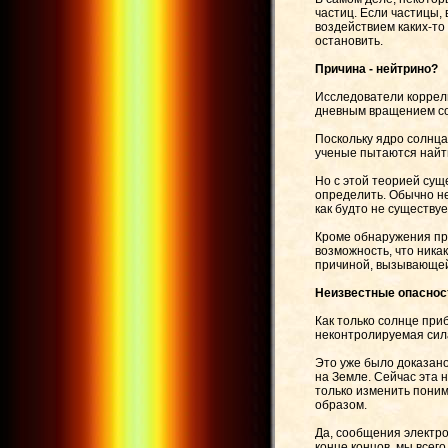
частиц. Если частицы,
воздействием каких-то
остановить.
Причина - нейтрино?
Исследователи коррели
дневным вращением сол
Поскольку ядро солнца
ученые пытаются найти
Но с этой теорией сущ
определить. Обычно н
как будто не существуе
Кроме обнаружения пр
возможность, что ника
причиной, вызывающей
Неизвестные опаснос
Как только солнце при
неконтролируемая сила
Это уже было доказано
на Земле. Сейчас эта 
только изменить пони
образом.
Да, сообщения электро
конце концов, мы всег