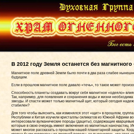
В 2012 году Земля останется без магнитного
Магнитное поле древней Земли было почти в два раза слабее нынешн
будущем.
Если в прошлом магнитное поле давало «течь», то такое может произо
Способность планеты создавать вокруг себя магнитное «одеяло» влия
Так, например, для появления и сохранения воды и жизни необходима
звезды. И спасти может только магнитный щит, который сегодня надеж
стабилен?
Для того чтобы выяснить, как изменялся этот «щит» в прошлом, груп
Республики и Китая изучили кристаллы силикатов из Южной Африки во
интересовали вулканические породы (дациты), содержащие кварцевы
которые в свою очередь имеют включения из магнитных наночастиц. 
может многое рассказать о прошлом нашей планетарной защиты. Когд