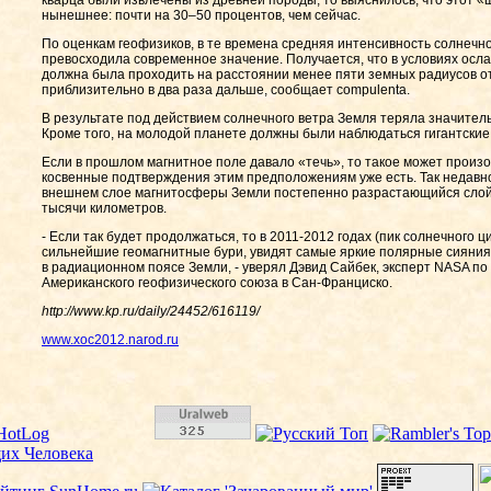
кварца были извлечены из древней породы, то выяснилось, что этот «щ
нынешнее: почти на 30–50 процентов, чем сейчас.
По оценкам геофизиков, в те времена средняя интенсивность солнечно
превосходила современное значение. Получается, что в условиях ос
должна была проходить на расстоянии менее пяти земных радиусов от
приблизительно в два раза дальше, сообщает compulenta.
В результате под действием солнечного ветра Земля теряла значител
Кроме того, на молодой планете должны были наблюдаться гигантские
Если в прошлом магнитное поле давало «течь», то такое может произо
косвенные подтверждения этим предположениям уже есть. Так недавн
внешнем слое магнитосферы Земли постепенно разрастающийся слой 
тысячи километров.
- Если так будет продолжаться, то в 2011-2012 годах (пик солнечного
сильнейшие геомагнитные бури, увидят самые яркие полярные сияния
в радиационном поясе Земли, - уверял Дэвид Сайбек, эксперт NASA по
Американского геофизического союза в Сан-Франциско.
http://www.kp.ru/daily/24452/616119/
www.xoc2012.narod.ru