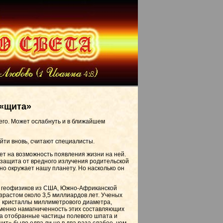
 «щита»
его. Может ослабнуть и в ближайшем
йти вновь, считают специалисты.
ет на возможность появления жизни на ней.
 защита от вредного излучения родительской
но окружает нашу планету. Но насколько он
па геофизиков из США, Южно-Африканской
зрастом около 3,5 миллиардов лет. Ученых
е кристаллы миллиметрового диаметра,
Именно намагниченность этих составляющих
а отобранные частицы полевого шпата и