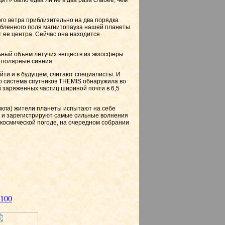
ит» было едва ли не в два раза слабее, чем
го ветра приблизительно на два порядка
лабленного поля магнитопауза нашей планеты
 ее центра. Сейчас она находится
ьный объем летучих веществ из экзосферы.
 полярные сияния.
йти и в будущем, считают специалисты. И
о система спутников THEMIS обнаружила во
заряженных частиц шириной почти в 6,5
 цикла) жители планеты испытают на себе
 и зарегистрируют самые сильные волнения
 космической погоде, на очередном собрании