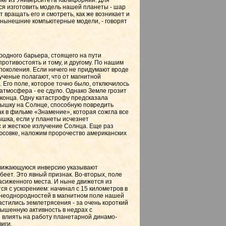
ке из Университета Калифорнии. Для
я изготовить модель нашей планеты - шар
 вращать его и смотреть, как же возникает и
 нынешние компьютерные модели, - говорят
одного барьера, стоящего на пути
противостоять и тому, и другому. По нашим
поколения. Если ничего не придумают вроде
ученые полагают, что от магнитной
 Его поле, которое точно было, отключилось
 атмосфера - ее сдуло. Однако Земле грозит
а конца. Одну катастрофу предсказала
пышку на Солнце, способную повредить
ак в фильме «Знамение», которая сожгла все
шка, если у планеты исчезнет
 и жесткое излучение Солнца. Еще раз
юсовке, наложим пророчество американских
иближающуюся инверсию указывают
беет. Это явный признак. Во-вторых, поле
асиженного места. И ныне движется из
ся с ускорением: начинал с 15 километров в
т: неоднородностей в магнитном поле нашей
астились землетрясения - за очень короткий
вышенную активность в недрах с
е влиять на работу планетарной динамо-
иги.