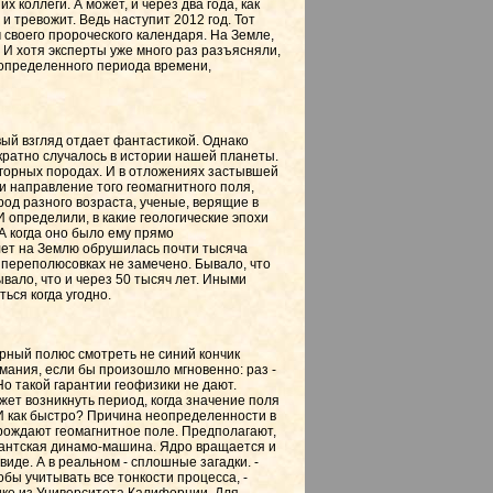
х коллеги. А может, и через два года, как
и тревожит. Ведь наступит 2012 год. Тот
 своего пророческого календаря. На Земле,
 И хотя эксперты уже много раз разъясняли,
ц определенного периода времени,
вый взгляд отдает фантастикой. Однако
кратно случалось в истории нашей планеты.
 горных породах. И в отложениях застывшей
 и направление того геомагнитного поля,
од разного возраста, ученые, верящие в
 определили, в какие геологические эпохи
А когда оно было ему прямо
лет на Землю обрушилась почти тысяча
в переполюсовках не замечено. Бывало, что
ало, что и через 50 тысяч лет. Иными
ься когда угодно.
верный полюс смотреть не синий кончик
имания, если бы произошло мгновенно: раз -
о такой гарантии геофизики не дают.
жет возникнуть период, когда значение поля
? И как быстро? Причина неопределенности в
орождают геомагнитное поле. Предполагают,
гантская динамо-машина. Ядро вращается и
иде. А в реальном - сплошные загадки. -
бы учитывать все тонкости процесса, -