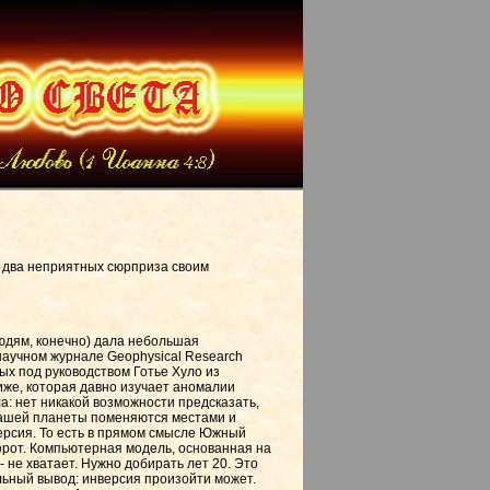
 два неприятных сюрприза своим
юдям, конечно) дала небольшая
научном журнале Geophysical Research
ных под руководством Готье Хуло из
же, которая давно изучает аномалии
а: нет никакой возможности предсказать,
нашей планеты поменяются местами и
ерсия. То есть в прямом смысле Южный
орот. Компьютерная модель, основанная на
 не хватает. Нужно добирать лет 20. Это
льный вывод: инверсия произойти может.