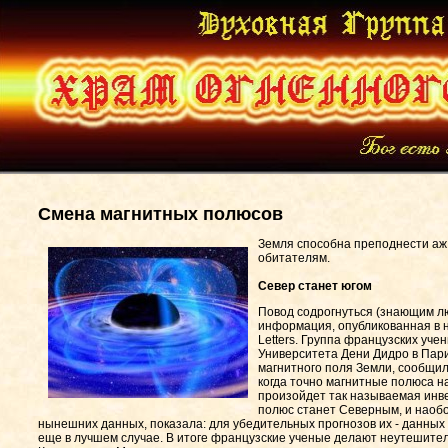
Смена магнитных полюсов
Земля способна преподнести аж
обитателям.
Север станет югом
Повод содрогнуться (знающим л
информация, опубликованная в 
Letters. Группа французских уче
Университета Дени Дидро в Пари
магнитного поля Земли, сообщил
когда точно магнитные полюса 
произойдет так называемая инв
полюс станет Северным, и наоб
нынешних данных, показала: для убедительных прогнозов их - данных -
еще в лучшем случае. В итоге французские ученые делают неутешите