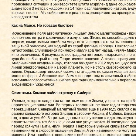
оправдывается Гари Глатцмейер, специалист по вычислительной физи
прояснения ситуации в Университете штата Мэриленд даже собираютс
диаметром 3 метра с «ядром» из 14 тонн расплавленного натрия. Будут
исчезает поле. - Мы собираемся в реальных экспериментах проверить
исследователи.
Как на Марсе. Но гораздо быстрее
Исчезновение поля автоматически лишает Землю магнитосферы - прир
солнечного ветра и космического излучения. Жизнь не способна долго 
меркам, свидетелями погибели могут стать представители нынешнего 
защитной оболочки, как в одной из серий фильма «Горец». Некоторые 
катастрофы, случившейся примерно миллиард лет назад, «увял» Марс.
и не включилось. В результате пострадали не только «марсиане», но и
куда более быстрый конец. Теоретически, конечно. А точнее, сразу дв
Американская академия наук, которая ожидает в 2012 году мощную вс
линии электропередачи на всей планете. Но не столь смертоносную, к
живое. Однако смертоносной сможет стать даже не самая мощная вспы
магнитосфера. И беззащитная Земля попадет под плазменный выброс
вспомним словосочетание «через два года» применительно к перепол
академиков и ужаснемся.
Симптомы. Компас забил стрелку в Сибири
Ученые, которые следят за магнитным полем Земли, уверяют: на пр
нарастающие аномалии. Во-первых, геомагнитное поле год от года сла
перекашивает. Северный магнитный полюс еще в 1904 году снялся с н
района канадского острова Элсмир в сторону России. В Сибирь. Движет
год, а достиг уже 60. В-третьих, данные со спутников свидетельствую
планеты становится больше, а сами они укрупняются. И последнее: уч
период грянули Гаити, Чили, Турция. Некоторые ученые связывают по
изменениями в скорости вращения Земли. А эти изменения не могут н
машины. Или, наоборот, неполадки в ней порождают тектонические сдв