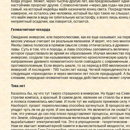
Когда угодно. Может, через тысячу-другую лет, как предсказывают одни и
настойчиво пророчат другие. Словосочетание «через два года» как раз 
самый, на который индейцы майя назначили конец света. Посредством
наверное, не осталось уже человека, который бы про такое не слышал.
что майя имели в виду не губительную катастрофу, а всего лишь коне
неприятный осадочек, как говорится, остается.
Геомагнитная чехарда
Ожидание инверсии, или переполюсовки, как ее еще называют, на пер
многие ученые считают ее реальным явлением. И верят, что оно много
Якобы смена полюсов в прямом смысле слова отпечаталась в древних
лавы. Суть в том, что и породы, и лава способны запоминать величину
которое существовало во время их образования. Изучая множество пор
инверсию, создали так называемую магнитно-хронологическую шкалу. И
направление древнего геомагнитного поля совпадало с современным. 
противоположным. Если верить шкале, то за период в 600 миллионов 
инверсий. И последняя - 780 тысяч лет назад. Четкой периодичности 
следующая «приходила» и через миллион лет после предыдущей. А быв
словами, очередная геомагнитная чехарда действительно может случит
Тока нет
Казалось бы, ну что тут такого страшного в инверсии. Ну будет на Се
стрелки компаса, а красный. В самом деле, явление не стоило бы и вн
и полюса поменялись местами. И поле тут же набрало прежнюю силу. Н
Наоборот, пугают: переполюсовка способна затянуться. В процессе мо
упадет чуть ли не до нуля. И оно выключится. Но включится ли снова
том, что ученые до сих пор плохо представляют процессы, которые п
что Земля, обладая расплавленным железным ядром, работает, как ги
вырабатывает электрический ток. Это в упрощенном - теоретическом - в
Нам не хватает компьютерной памяти и вычислительной мощности, что