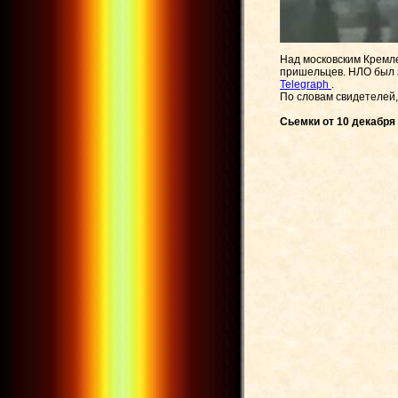
Над московским Кремле
пришельцев. НЛО был з
Telegraph
.
По словам свидетелей,
Сьемки от 10 декабря