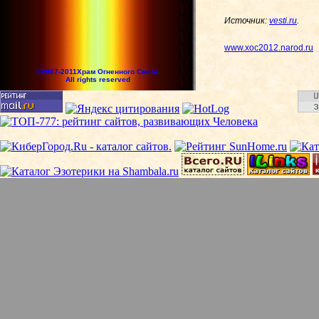
Источник:
vesti.ru
.
www.xoc2012.narod.ru
©2007-2011Храм Огненного Света.
All rights reserved