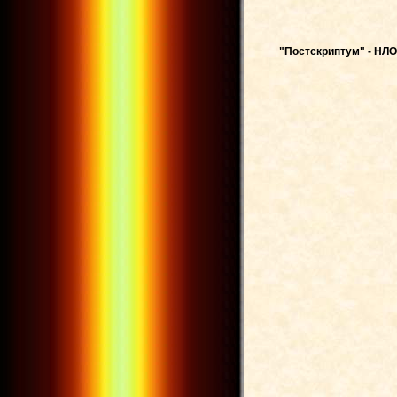
"Постскриптум" - НЛ