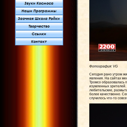
Фотография: VG
Сегодня рано утром ж
явления. На сайтах ме
Тромсо образовалась г
изумленных зрителей.
любительские, размыты
более качественно. Се
случилось
что-то совс