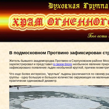
В подмосковном Протвино зафиксирован с
Житель бывшего академгородка Протвино в Серпуховском районе Мос
зарегистрировал и представил
в своем блоге
необычное явление природ
зафиксировано появление льдин необычной круглой, причем геометрич
Что еще более интересно, “круглые” льдины различаются по своему р
группы - одну большую и большое количество окружающих ее маленьки
практически одинаковый диаметр.