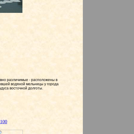
авно различимые - расположены в
ывшей водяной мельницы у города
адуса восточной долготы.