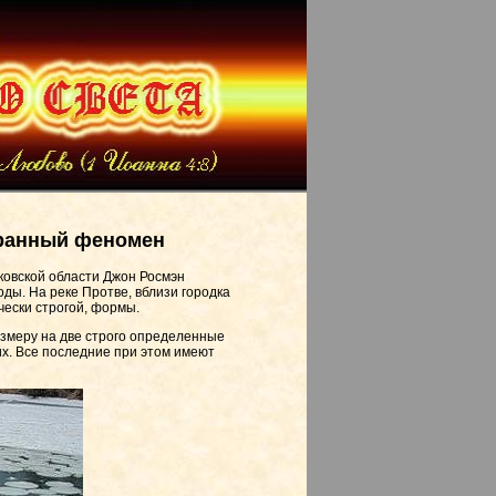
транный феномен
ковской области Джон Росмэн
ы. На реке Протве, вблизи городка
ески строгой, формы.
азмеру на две строго определенные
х. Все последние при этом имеют