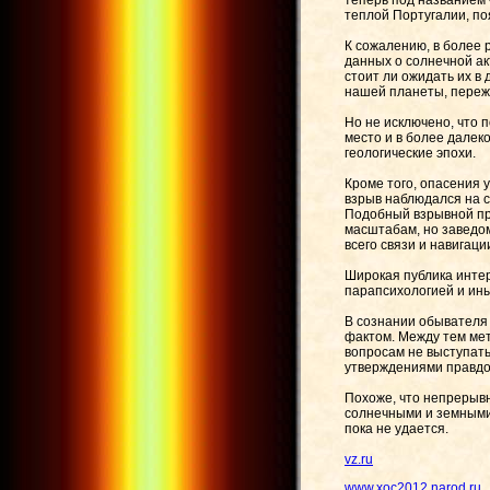
теперь под названием
теплой Португалии, по
К сожалению, в более 
данных о солнечной а
стоит ли ожидать их 
нашей планеты, пере
Но не исключено, что 
место и в более далек
геологические эпохи.
Кроме того, опасения 
взрыв наблюдался на с
Подобный взрывной пр
масштабам, но заведо
всего связи и навигаци
Широкая публика интер
парапсихологией и ин
В сознании обывателя
фактом. Между тем мет
вопросам не выступат
утверждениями правдо
Похоже, что непрерывн
солнечными и земными 
пока не удается.
vz.ru
www.xoc2012.narod.ru