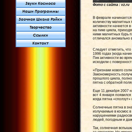
Фото с сайта : vz.ru
В феврале начинается 
количеству магнитных 
активности начнется в
на пике цикла, приход
ними магнитных бурь п
отличался аномально в
Следует отметить, что
1996 годах (когда начи
Пик активности во вре
исходили с поверхност
«Признаки нового солн
Закономерность получи
прошлого цикла, полн
пятна с обратной поля
Еще 11 декабря 2007 
вот 4 января появился
когда пятна «сползут»
Солнечные пятна в зна
излучаемые в космос в
нарушениями радиосвя
людей, погодным и да
Так, солнечная вспышк