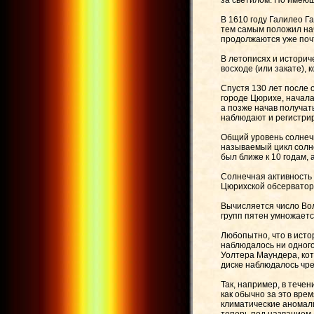
за светилом. Но имею
В 1610 году Галилео Г
тем самым положил нач
продолжаются уже почт
В летописях и историч
восходе (или закате),
Спустя 130 лет после 
городе Цюрихе, начала
а позже начав получа
наблюдают и регистрир
Общий уровень солнечн
называемый цикл солне
был ближе к 10 годам, 
Солнечная активность
Цюрихской обсерватори
Вычисляется число Во
групп пятен умножаетс
Любопытно, что в исто
наблюдалось ни одного
Уолтера Маундера, кот
диске наблюдалось чр
Так, например, в течен
как обычно за это вре
климатические аномал