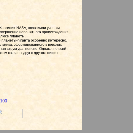
Кассини» NASA, позволили ученым
совершенно непонятного происхождения.
олюсе планеты.
 планеты-гиганта особенно интересно,
ольника, сформированного в верхних
я структура, неясно. Однако, по всей
азом связаны друг с другом, пишет