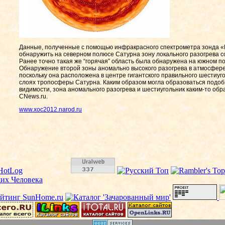
Данные, полученные с помощью инфракрасного спектрометра зонда «
обнаружить на северном полюсе Сатурна зону локального разогрева 
Ранее точно такая же “горячая” область была обнаружена на южном п
Обнаружение второй зоны аномально высокого разогрева в атмосфере
поскольку она расположена в центре гигантского правильного шестиуг
слоях тропосферы Сатурна. Каким образом могла образоваться подобна
видимости, зона аномального разогрева и шестиугольник каким-то обр
CNews.ru.
www.xoc2012.narod.ru