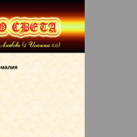
омалия