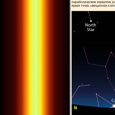
параболическим зеркалом; ра
яркая точка, смещенная к юг