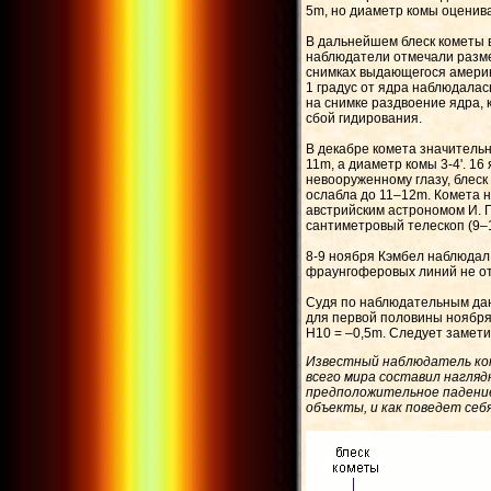
5m, но диаметр комы оценива
В дальнейшем блеск кометы в
наблюдатели отмечали разме
снимках выдающегося америк
1 градус от ядра наблюдала
на снимке раздвоение ядра, 
сбой гидирования.
В декабре комета значительн
11m, а диаметр комы 3-4'. 1
невооруженному глазу, блеск
ослабла до 11–12m. Комета н
австрийским астрономом И. 
сантиметровый телескоп (9–
8-9 ноября Кэмбел наблюдал 
фраунгоферовых линий не о
Судя по наблюдательным дан
для первой половины ноября
H10 = –0,5m. Следует заметит
Известный наблюдатель ком
всего мира составил нагля
предположительное падение 
объекты, и как поведет себ