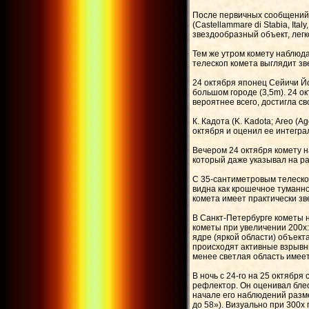
После первичных сообщений ч
(Castellammare di Stabia, Ita
звездообразный объект, лег
Тем же утром комету наблюда
телескоп комета выглядит зв
24 октября японец Сейичи Йо
большом городе (3,5m). 24 ок
вероятнее всего, достигла св
К. Кадота (K. Kadota; Агео (
октября и оценил ее интегра
Вечером 24 октября комету н
который даже указывал на ра
С 35-сантиметровым телеско
видна как крошечное туманн
комета имеет практически зв
В Санкт-Петербурге кометы 
кометы при увеличении 200x:
ядре (яркой области) объект
происходят активные взрывн
менее светлая область имеет
В ночь с 24-го на 25 октябр
рефлектор. Он оценивал блес
начале его наблюдений разме
до 58»). Визуально при 300x