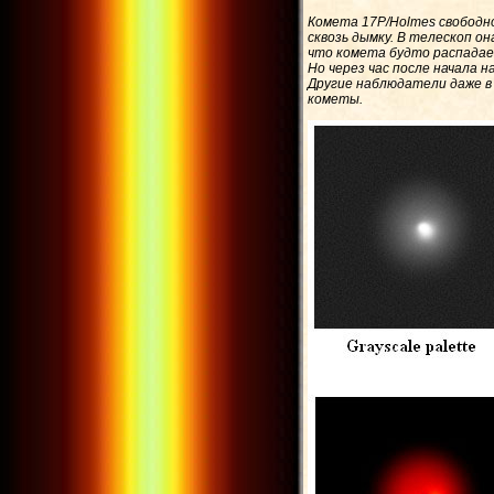
Комета 17P/Holmes свободн
сквозь дымку. В телескоп о
что комета будто распадае
Но через час после начала 
Другие наблюдатели даже в
кометы.