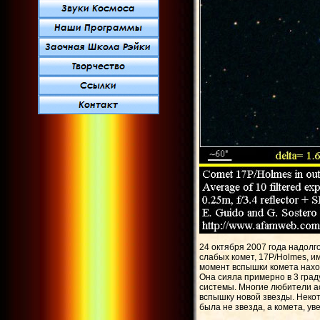
24 октября 2007 года надол
слабых комет, 17P/Holmes, и
момент вспышки комета наход
Она сияла примерно в 3 град
системы. Многие любители а
вспышку новой звезды. Неко
была не звезда, а комета, ув