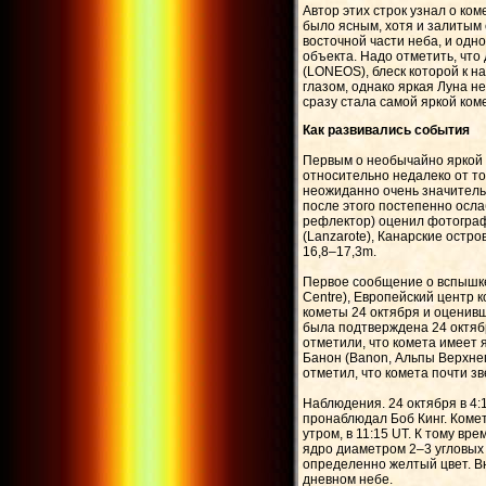
Автор этих строк узнал о к
было ясным, хотя и залитым 
восточной части неба, и одн
объекта. Надо отметить, что
(LONEOS), блеск которой к 
глазом, однако яркая Луна н
сразу стала самой яркой ком
Как развивались события
Первым о необычайно яркой 
относительно недалеко от точ
неожиданно очень значительн
после этого постепенно ослаб
рефлектор) оценил фотографи
(Lanzarote), Канарские остр
16,8–17,3m.
Первое сообщение о вспышке
Centre), Европейский центр 
кометы 24 октября и оценивш
была подтверждена 24 октяб
отметили, что комета имеет я
Банон (Banon, Альпы Верхнег
отметил, что комета почти з
Наблюдения. 24 октября в 4:
пронаблюдал Боб Кинг. Комет
утром, в 11:15 UT. К тому в
ядро диаметром 2–3 угловых 
определенно желтый цвет. В
дневном небе.