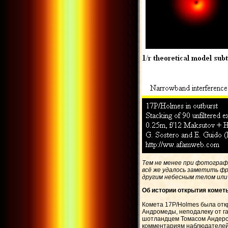
Тем не менее при фотограф
всё же удалось заметить ф
другим небесным телом или 
Об истории открытия комет
Комета 17P/Holmes была отк
Андромеды, неподалеку от г
шотландцем Томасом Андерсо
комментариям наблюдателей, 