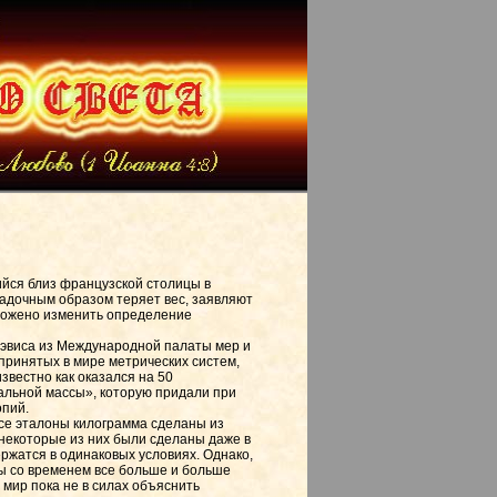
йся близ французской столицы в
адочным образом теряет вес, заявляют
дложено изменить определение
эвиса из Международной палаты мер и
 принятых в мире метрических систем,
звестно как оказался на 50
льной массы», которую придали при
опий.
 все эталоны килограмма сделаны из
 некоторые из них были сделаны даже в
ержатся в одинаковых условиях. Однако,
сы со временем все больше и больше
й мир пока не в силах объяснить