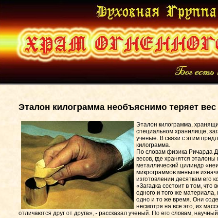
Эталон килограмма необъяснимо теряет вес
Эталон килограмма, хранящи
специальном хранилище, заг
ученые. В связи с этим пре
килограмма.
По словам физика Ричарда Д
весов, где хранятся эталоны
металлический цилиндр «неи
микрограммов меньше изнача
изготовлении десяткам его к
«Загадка состоит в том, что
одного и того же материала,
одно и то же время. Они сод
несмотря на все это, их мас
отличаются друг от друга», - рассказал ученый. По его словам, научны