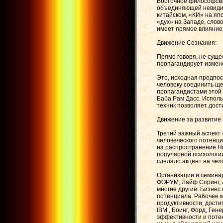
Восточное философски
объединяющей невидимо
китайском, «КИ» на япо
«дух» на Западе, слов
имеет прямое влияние 
Движение Сознания:
Прямо говоря, не суще
пропагандирует измен
Это, исходная предпос
человеку соединить ще
пропагандистами этой 
Баба Рам Дасс. Исполь
техник позволяет дост
Движение за развитие
Третий важный аспект
человеческого потенци
на распространение Нь
популярной психологии
сделало акцент на чел
Организации и семинар
ФОРУМ, Лайф Спринг, Ар
многие другие. Бизнес
потенциала. Рабочее 
продуктивности, дости
IBM , Боинг, Форд, Ге
эффективности и поте