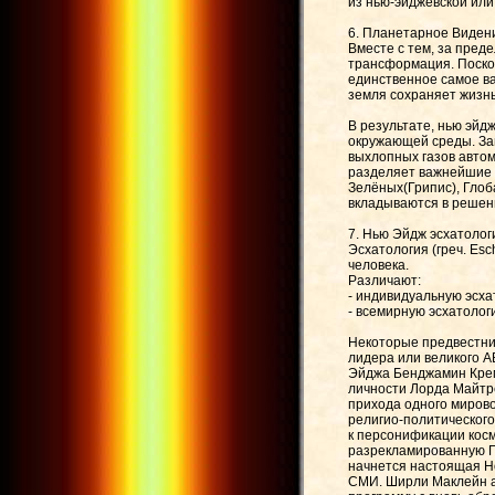
из нью-эйджевской или
6. Планетарное Виден
Вместе с тем, за пред
трансформация. Поскол
единственное самое ва
земля сохраняет жизнь
В результате, нью эйд
окружающей среды. За
выхлопных газов автом
разделяет важнейшие 
Зелёных(Грипис), Глоб
вкладываются в решен
7. Нью Эйдж эсхатолог
Эсхатология (греч. Esc
человека.
Различают:
- индивидуальную эсха
- всемирную эсхатологи
Некоторые предвестник
лидера или великого А
Эйджа Бенджамин Крем
личности Лорда Майтре
прихода одного миров
религио-политического
к персонификации косм
разрекламированную Га
начнется настоящая Но
СМИ. Ширли Маклейн ав