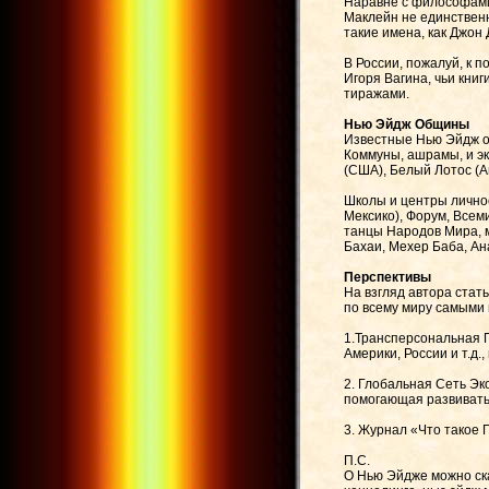
Наравне с философами
Маклейн не единственн
такие имена, как Джон 
В России, пожалуй, к 
Игоря Вагина, чьи кни
тиражами.
Нью Эйдж Общины
Известные Нью Эйдж о
Коммуны, ашрамы, и эк
(США), Белый Лотос (А
Школы и центры личнос
Мексико), Форум, Все
танцы Народов Мира, м
Бахаи, Мехер Баба, Ан
Перспективы
На взгляд автора стат
по всему миру самыми
1.Трансперсональная 
Америки, России и т.д
2. Глобальная Сеть Эк
помогающая развивать
3. Журнал «Что такое
П.С.
О Нью Эйдже можно ска