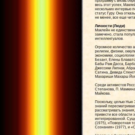
программу с вновь обр
весь этот успех, Макл
нескольких интервью п
статус Гуру. Она отказ
не менее, все еще чит
Личности (Люди)
Маклейн не единствен
замечено, стала попу
интеллектуалов.
Огромное количество 
религии, физики, оккул
экономики, социологии
Безант, Елены Блават
Бабы Рам Дасса, Барба
Джессики Липнак, Абра
Сатина, Девида Спенг
Махариши Махарш Йоги
Среди активистов Росс
Степанова, П. Мамкина,
Майкова.
Поскольку, целью Нью 
знаний пересматривает
рассматривать знания,
привести все области 
интегрированной. Суще
(1975), «Поворотная т
Сознания» (1977), и «О