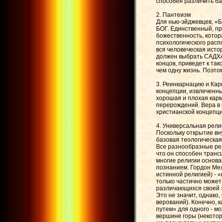
способен различить ба
2. Пантеизм
Для нью-эйджевцев, «Б
БОГ. Единственный, пр
божественность, котор
психологического расп
вся человеческая исто
должен выбрать САДХАН
концов, приведет к та
чем одну жизнь. Поэто
3. Реинкарнацию и Кар
концепции, извлеченны
хорошая и плохая карм
перерождений. Вера в
христианской концепц
4. Универсальная рели
Поскольку открытие вн
базовая теологическая
Все разнообразные рел
что он способен транс
многие религии основа
познанием. Гордон Мел
истинной религией) - 
только частично может
различающихся своей 
Это не значит, однако
верований). Конечно, 
путем» для одного - мо
вершине горы (некотор