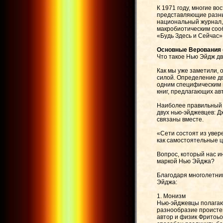
К 1971 году, многие в
представляющие разны
национальный журнал,
макробиотическим соо
«Будь Здесь и Сейчас» 
Основные Верования 
Что такое Нью Эйдж д
Как мы уже заметили, о
силой. Определение д
одним специфическим к
книг, предлагающих а
Наиболее правильный с
двух нью-эйджевцев: Д
связаны вместе.
«Сети состоят из увер
как самостоятельные ц
Вопрос, который нас и
маркой Нью Эйджа?
Благодаря многолетни
Эйджа:
1. Монизм
Нью-эйджевцы полагают
разнообразие проистек
автор и физик Фритоьоф