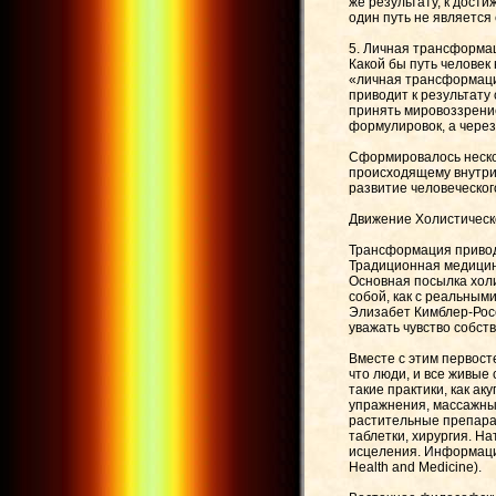
же результату, к дост
один путь не является
5. Личная трансформа
Какой бы путь человек
«личная трансформация
приводит к результату
принять мировоззрение
формулировок, а через
Сформировалось неско
происходящему внутри 
развитие человеческог
Движение Холистическ
Трансформация привод
Традиционная медицин
Основная посылка холи
собой, как с реальным
Элизабет Кимблер-Росс
уважать чувство собст
Вместе с этим первос
что люди, и все живые
такие практики, как а
упражнения, массажные
растительные препарат
таблетки, хирургия. Н
исцеления. Информация
Health and Medicine).