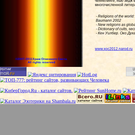
ченнелинге, нью эйдж 
многочисленной литер
- Religions of the worl
Baumann 2002
- New religions as glo
- Dictionary of cults, s
- Кен Уилбер
.
Око Дух
www.xoc2012.narod.ru
©2007-2011Храм Огненного Света.
All rights reserved