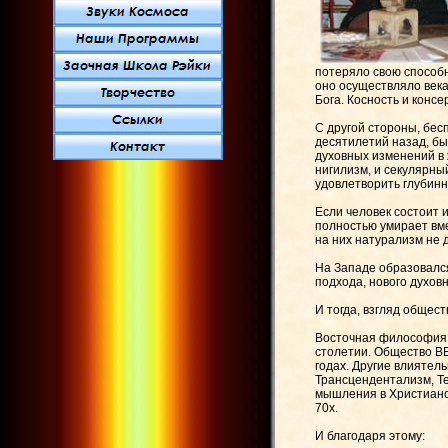
потеряло свою способ
оно осуществляло век
Бога. Косность и конс
С другой стороны, бес
десятилетий назад, б
духовных изменений в 
нигилизм, и секулярны
удовлетворить глубинн
Если человек состоит 
полностью умирает вм
на них натурализм не 
На Западе образовалс
подхода, нового духов
И тогда, взгляд общест
Восточная философия,
столетии. Общество В
годах. Другие влияте
Трансцендентализм, Т
мышления в Христианск
70х.
И благодаря этому: