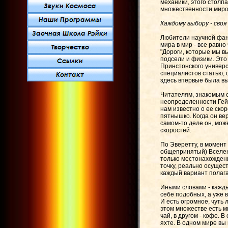
механики, этого столп
множественности миро
Каждому выбору - своя
Любители научной фан
мира в мир - все равно
"Дороги, которые мы в
подсели и физики. Это
Принстонского универ
специалистов статью, 
здесь впервые была в
Читателям, знакомым с
неопределенности Гей
нам известно о ее скор
пятнышко. Когда он вер
самом-то деле он, мож
скоростей.
По Эверетту, в момент
общепринятый) Вселенн
только местонахождени
точку, реально осущес
каждый вариант полага
Иными словами - кажд
себе подобных, а уже 
И есть огромное, чуть
этом множестве есть м
чай, в другом - кофе. 
яхте. В одном мире вы