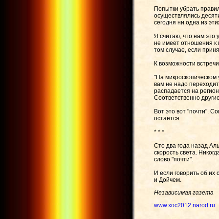
Попытки убрать прави
осуществлялись десяти
сегодня ни одна из эт
Я считаю, что нам это
не имеет отношения к 
том случае, если прин
К возможности встречи
"На микроскопическом у
вам не надо переходит
распадается на регион
Соответственно другие
Вот это вот "почти". С
остается.
* * *
Сто два года назад Ал
скорость света. Никогд
слово "почти".
И если говорить об их
и Дойчем.
Независимая газета
www.xoc2012.narod.ru