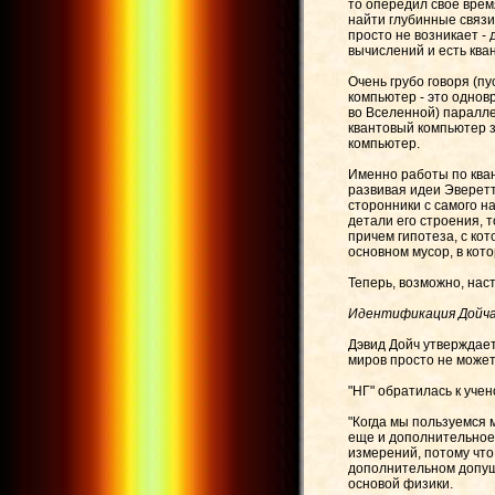
то опередил свое врем
найти глубинные связи
просто не возникает - 
вычислений и есть ква
Очень грубо говоря (п
компьютер - это однов
во Вселенной) паралле
квантовый компьютер з
компьютер.
Именно работы по кван
развивая идеи Эверетта
сторонники с самого н
детали его строения, т
причем гипотеза, с кот
основном мусор, в кот
Теперь, возможно, нас
Идентификация Дойч
Дэвид Дойч утверждает
миров просто не может
"НГ" обратилась к уче
"Когда мы пользуемся 
еще и дополнительное
измерений, потому что
дополнительном допущ
основой физики.