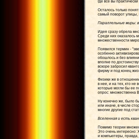
где все вы практически
Осталось только понят
самый поворот улицы, 
Параллельные миры: в
Идея сразу обрела мно
Среди них оказалось 
множественности миров
Появился термин - "эв
особенно активизирова
обошлось и без влияни
вполне по достоинству
вскоре забросил квант
фирму и под конец жиз
Физики же в отношении
в нее, и на тех, кто н
которые могли бы ее п
опрос: множественна В
Ну конечно же, было б
или иначе, в числе ст
многие другие под ста
Вселенная и есть кв
Помимо теории множес
Это очень интересно: 
и компьютеры, правда,