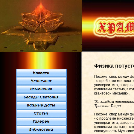
Физика потуст
Похоже, спор между фи
- о проблеме множеств
университета, автор на
коллегами статью, в к
квантовой механики.
"За каждым поворотом
Тристан Тцара
Похоже, спор между фи
- о проблеме множеств
университета, автор на
коллегами статью, в к
совокупность Мультиве