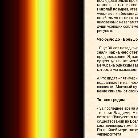
последовательно проис
можно посетить и свое
Николай Козырев, утве
«черные» и «белые» д
по «белым» от них к н
человеком с незапамят
души усопших соплемен
рисунках.
Что было до «Большо
- Еще 30 лет назад фи
знали, как на него от
предположения. Я, нап
существует некая мемб
мембрана однажды зад
который мы называем
А что видят «пятимерн
подрагивает и на плоск
возникает Млечный пут
некие сигналы от свои
Тот свет рядом
- За последнее время 
- говорит Владимир Ми
остатков Тунгусского м
существовании во Всел
составляющих темной м
По крайней мере такое
университета.