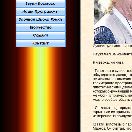
Существует даже гипоте
Неужели?! За коммент
Ни верха, ни низа
- Гипотезы о существ
обсуждаются давно, - 
не исключают наличия 
трехмерного пространс
гипотетическими двуме
которых окружающий ми
же «бог», к примеру, м
можно вообще убрать е
- Согласитесь, - прод
скрыты ли их причины 
измерение. И придумат
Кстати, гипотезы о па
Марков. Он считал, что