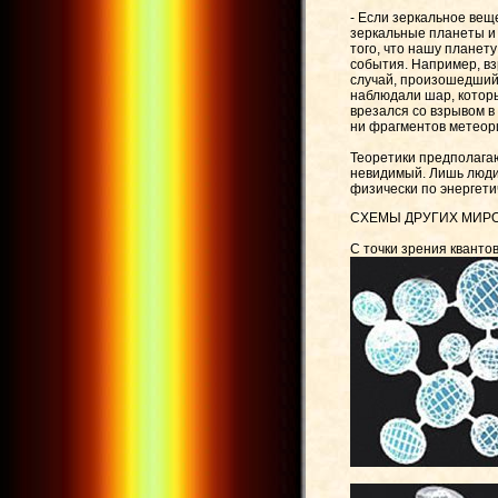
- Если зеркальное вещ
зеркальные планеты и 
того, что нашу планет
события. Например, вз
случай, произошедший 
наблюдали шар, которы
врезался со взрывом в
ни фрагментов метеори
Теоретики предполагаю
невидимый. Лишь люди 
физически по энергети
CХЕМЫ ДРУГИХ МИР
С точки зрения кванто